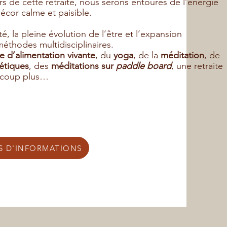
rs de cette retraite, nous serons entourés de l’énergie
cor calme et paisible.
ité, la pleine évolution de l’être et l’expansion
éthodes multidisciplinaires.
 d’alimentation vivante
, du
yoga
, de la
méditation
, de
étiques
, des
méditations sur
paddle board
, une retraite
coup plus… ​
S D'INFORMATIONS