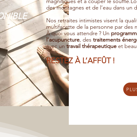
magnifiques et à couper le souffle.Lo
des montagnes et de l’eau dans un dé
ONIBLE
Nos retraites intimistes visent la qual
multifacette de la personne par des m
À quoi vous attendre ? Un
programme
l’acupuncture
, des
traitements énerg
avec un
travail thérapeutique
et beau
RESTEZ À L’AFFÛT !
PLU