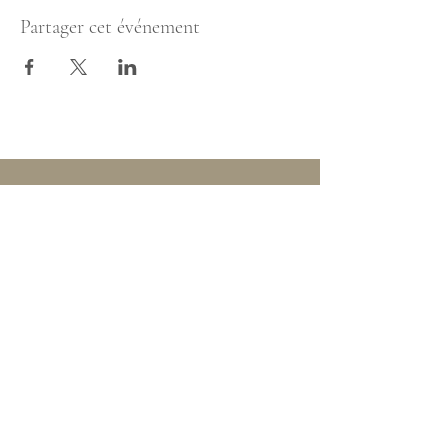
Partager cet événement
147 Rue Morin, Suite 112
Sainte-Adèle, QC
J8B 2R3
centre.karmayama@gmail.com
450-327-6386
Facebook
Instagram