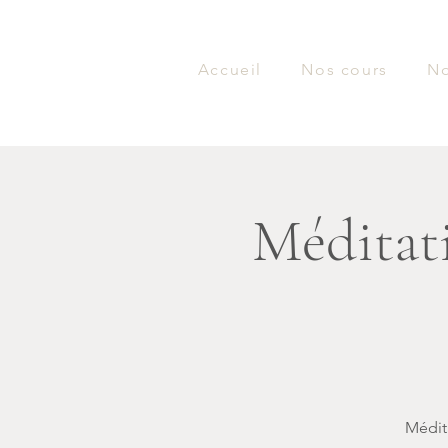
Accueil
Nos cours
No
Méditati
Médita