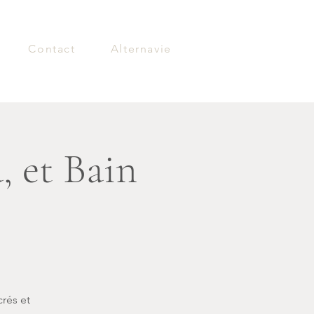
Contact
Alternavie
, et Bain
crés et